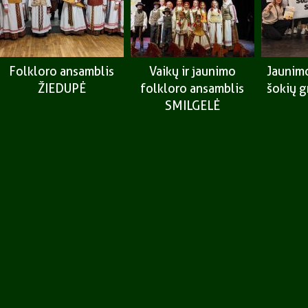
Folkloro ansamblis
Vaikų ir jaunimo
Jaunimo
ŽIEDUPĖ
folkloro ansamblis
šokių 
SMILGELĖ