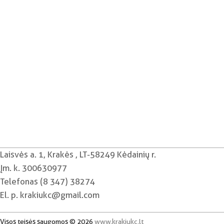
Laisvės a. 1, Krakės , LT-58249 Kėdainių r.
Įm. k. 300630977
Telefonas (8 347) 38274
El. p. krakiukc@gmail.com
Visos teisės saugomos © 2026
www.krakiukc.lt