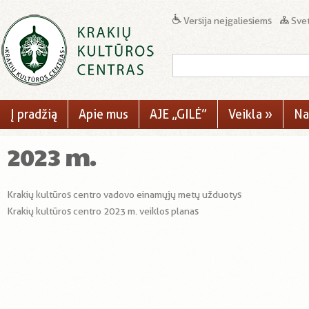
Versija neįgaliesiems
Svet
Į pradžią
Apie mus
AJE „GILĖ”
Veikla
»
Na
2023 m.
Krakių kultūros centro vadovo einamųjų metų užduotys
Krakių kultūros centro 2023 m. veiklos planas