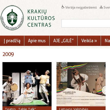
Versija neįgaliesiems
Svet
Į pradžią
Apie mus
AJE „GILĖ”
Veikla
»
Na
2009
Teatro „Table Talk”
Lietuvos Valstybės