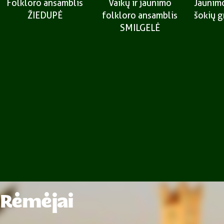
Folkloro ansamblis
Vaikų ir jaunimo
Jaunimo
ŽIEDUPĖ
folkloro ansamblis
šokių 
SMILGELĖ
Rėmėjai