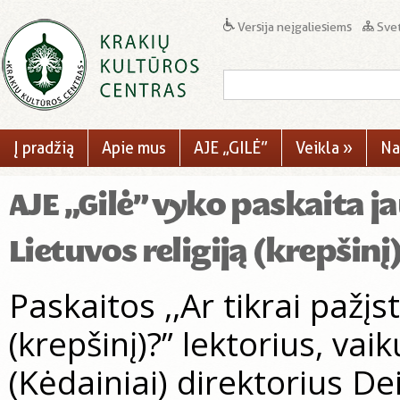
Versija neįgaliesiems
Svet
Į pradžią
Apie mus
AJE „GILĖ”
Veikla
»
Na
AJE „Gilė” vyko paskaita ja
Lietuvos religiją (krepšinį
Paskaitos ,,Ar tikrai pažįst
(krepšinį)?” lektorius, va
(Kėdainiai) direktorius Dei