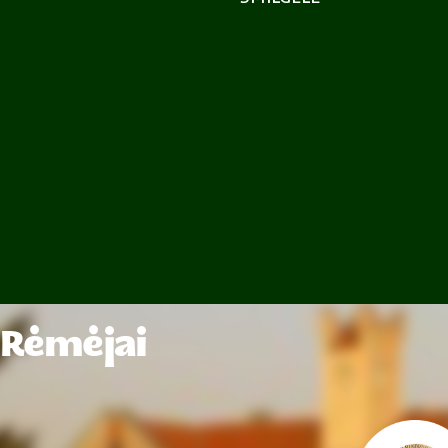
Rėmėjai