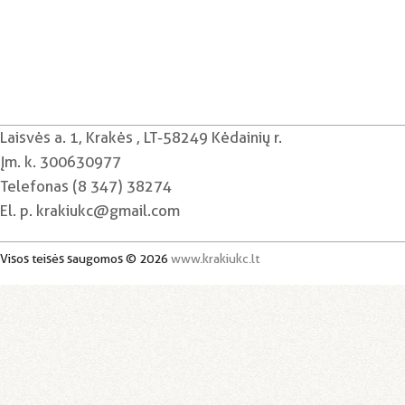
Laisvės a. 1, Krakės , LT-58249 Kėdainių r.
Įm. k. 300630977
Telefonas (8 347) 38274
El. p. krakiukc@gmail.com
Visos teisės saugomos © 2026
www.krakiukc.lt