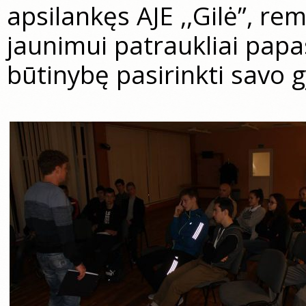
apsilankęs AJE ,,Gilė”, re
jaunimui patraukliai papas
būtinybę pasirinkti savo 