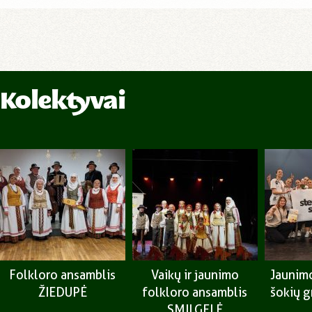
Kolektyvai
Folkloro ansamblis
Vaikų ir jaunimo
Jaunimo
ŽIEDUPĖ
folkloro ansamblis
šokių 
SMILGELĖ