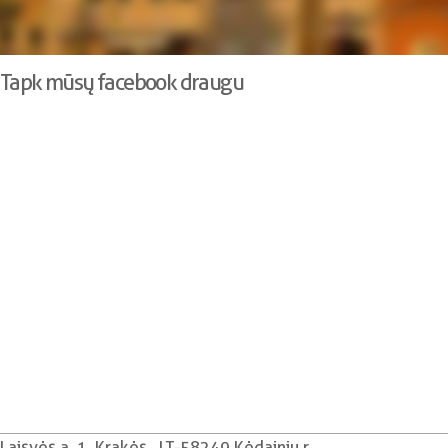
Tapk mūsų facebook draugu
Laisvės a. 1, Krakės , LT-58249 Kėdainių r.