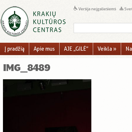
Versija neįgaliesiems
Svet
Į pradžią
Apie mus
AJE „GILĖ”
Veikla
»
Na
IMG_8489