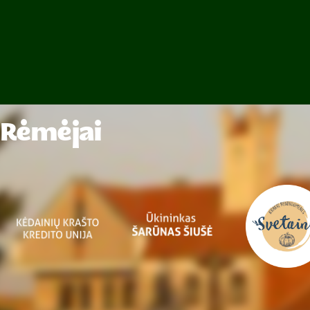
Rėmėjai