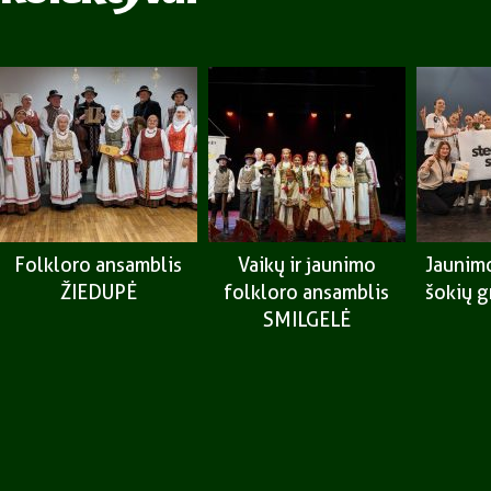
Folkloro ansamblis
Vaikų ir jaunimo
Jaunimo
ŽIEDUPĖ
folkloro ansamblis
šokių 
SMILGELĖ