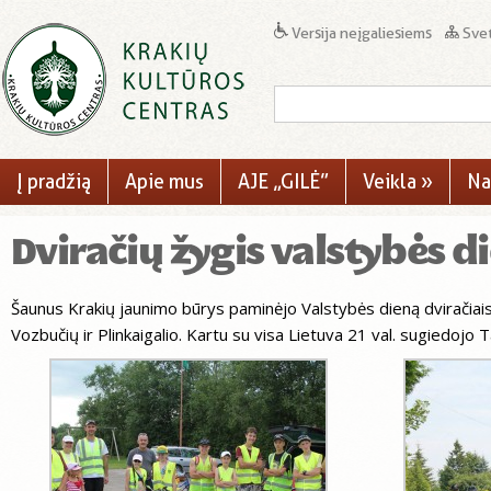
Versija neįgaliesiems
Svet
Į pradžią
Apie mus
AJE „GILĖ”
Veikla
»
Na
Dviračių žygis valstybės d
Šaunus Krakių jaunimo būrys paminėjo Valstybės dieną dviračiais 
Vozbučių ir Plinkaigalio. Kartu su visa Lietuva 21 val. sugiedojo