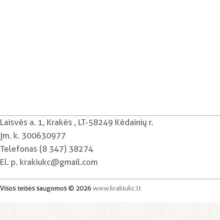
Laisvės a. 1, Krakės , LT-58249 Kėdainių r.
Įm. k. 300630977
Telefonas (8 347) 38274
El. p. krakiukc@gmail.com
Visos teisės saugomos © 2026
www.krakiukc.lt