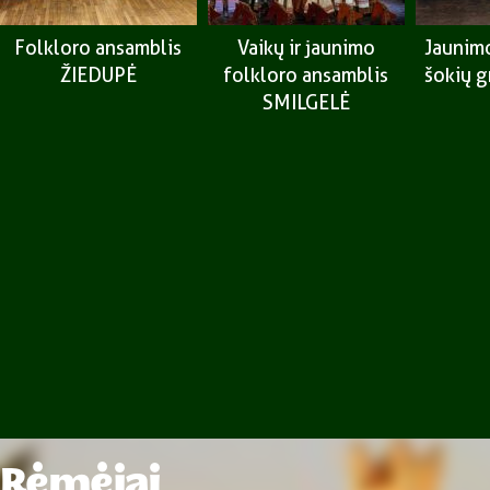
Folkloro ansamblis
Vaikų ir jaunimo
Jaunimo
ŽIEDUPĖ
folkloro ansamblis
šokių 
SMILGELĖ
Rėmėjai