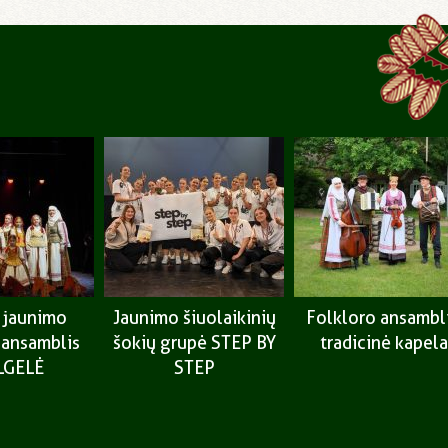
r jaunimo
Jaunimo šiuolaikinių
Folkloro ansambl
 ansamblis
šokių grupė STEP BY
tradicinė kapela
LGELĖ
STEP