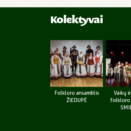
Kolektyvai
Folkloro ansamblis
Vaikų i
ŽIEDUPĖ
folkloro
SMI