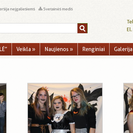
rsija neįgaliesiems
Svetainės medis
Te
El
LĖ”
Veikla
»
Naujienos
»
Renginiai
Galerija