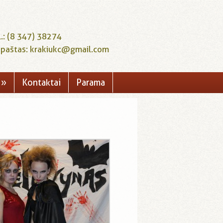
l.: (8 347) 38274
. paštas: krakiukc@gmail.com
»
Kontaktai
Parama