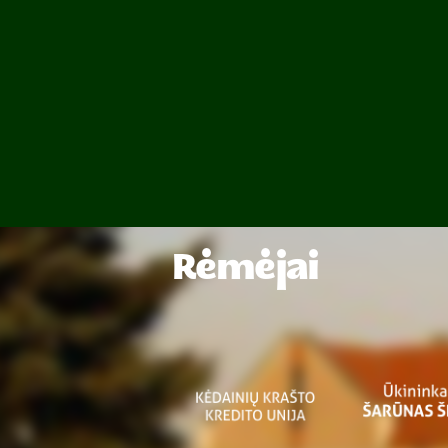
Rėmėjai