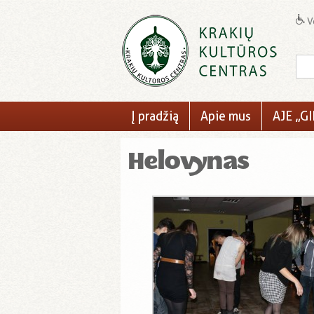
Ve
Į pradžią
Apie mus
AJE „GI
Helovynas