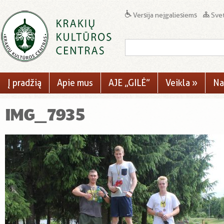
Versija neįgaliesiems
Svet
Į pradžią
Apie mus
AJE „GILĖ”
Veikla
»
Na
IMG_7935