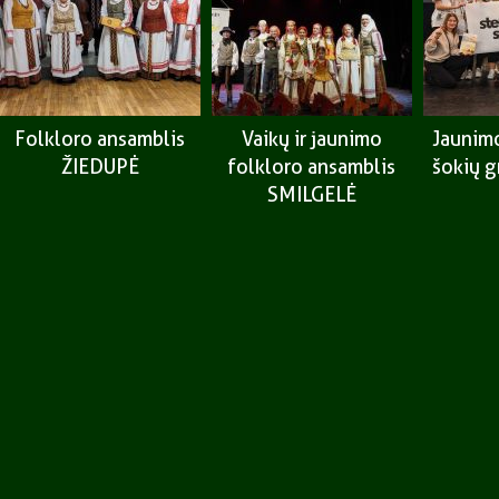
Folkloro ansamblis
Vaikų ir jaunimo
Jaunimo
ŽIEDUPĖ
folkloro ansamblis
šokių 
SMILGELĖ