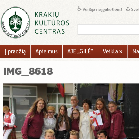
Versija neįgaliesiems
Svet
Į pradžią
Apie mus
AJE „GILĖ”
Veikla
»
Na
IMG_8618