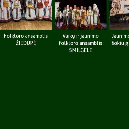
Folkloro ansamblis
Vaikų ir jaunimo
Jaunimo
ŽIEDUPĖ
folkloro ansamblis
šokių 
SMILGELĖ