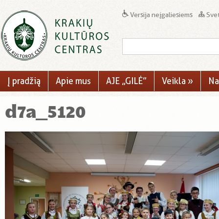
Versija neįgaliesiems
Svet
Į pradžią
Apie mus
AJE „GILĖ”
Veikla
»
Na
d7a_5120