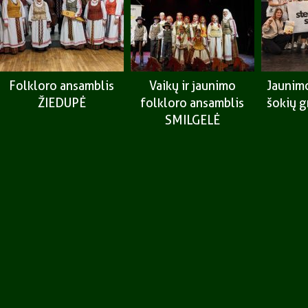
Folkloro ansamblis
Vaikų ir jaunimo
Jaunimo
ŽIEDUPĖ
folkloro ansamblis
šokių 
SMILGELĖ