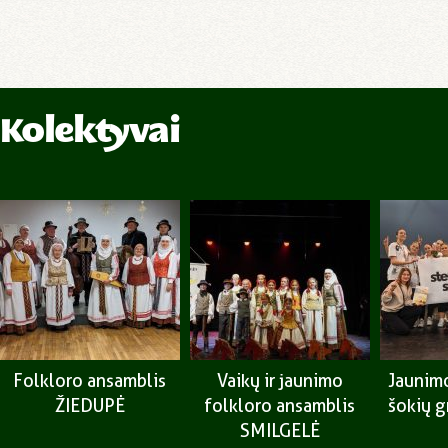
Kolektyvai
Folkloro ansamblis
Vaikų ir jaunimo
Jaunimo
ŽIEDUPĖ
folkloro ansamblis
šokių 
SMILGELĖ