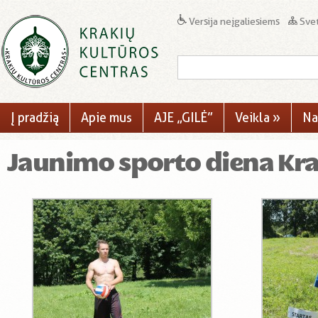
Versija neįgaliesiems
Svet
Į pradžią
Apie mus
AJE „GILĖ”
Veikla
»
Na
Jaunimo sporto diena Kr