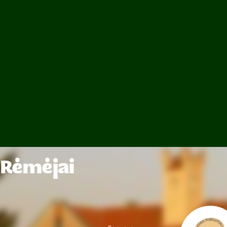
Rėmėjai