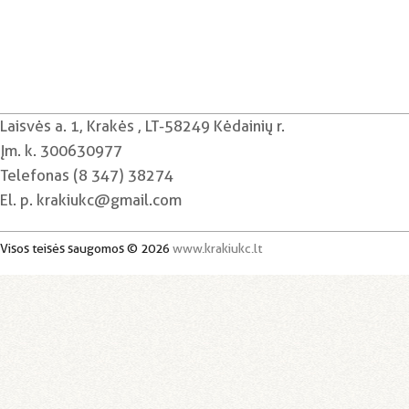
Laisvės a. 1, Krakės , LT-58249 Kėdainių r.
Įm. k. 300630977
Telefonas (8 347) 38274
El. p. krakiukc@gmail.com
Visos teisės saugomos © 2026
www.krakiukc.lt