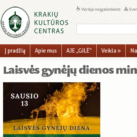
Versija neįgaliesiems
Svet
Į pradžią
Apie mus
AJE „GILĖ”
Veikla
»
Na
Laisvės gynėjų dienos mi