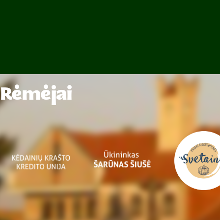
Rėmėjai