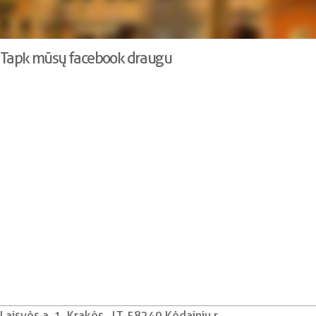
Tapk mūsų facebook draugu
Laisvės a. 1, Krakės , LT-58249 Kėdainių r.