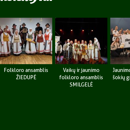
Folkloro ansamblis
Vaikų ir jaunimo
Jaunimo
ŽIEDUPĖ
folkloro ansamblis
šokių 
SMILGELĖ