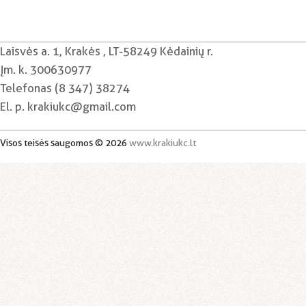
Laisvės a. 1, Krakės , LT-58249 Kėdainių r.
Įm. k. 300630977
Telefonas (8 347) 38274
El. p. krakiukc@gmail.com
Visos teisės saugomos © 2026
www.krakiukc.lt