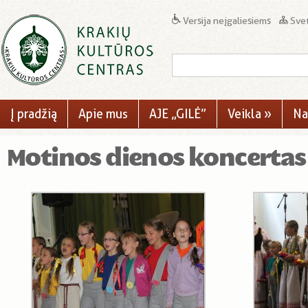
Versija neįgaliesiems
Svet
Į pradžią
Apie mus
AJE „GILĖ”
Veikla
»
Na
Motinos dienos koncertas 