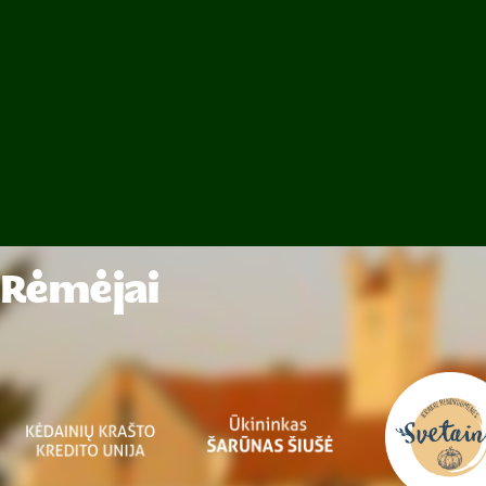
Rėmėjai