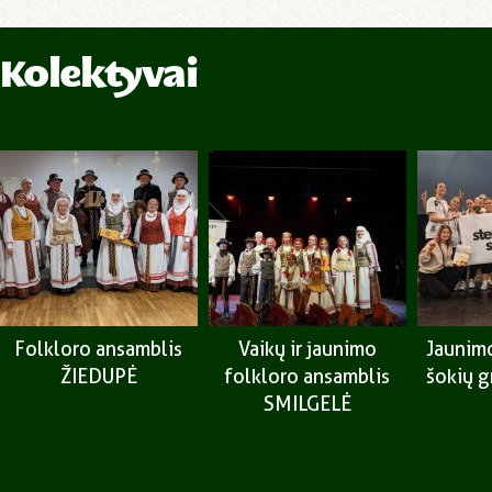
Kolektyvai
Folkloro ansamblis
Vaikų ir jaunimo
Jaunimo
ŽIEDUPĖ
folkloro ansamblis
šokių 
SMILGELĖ