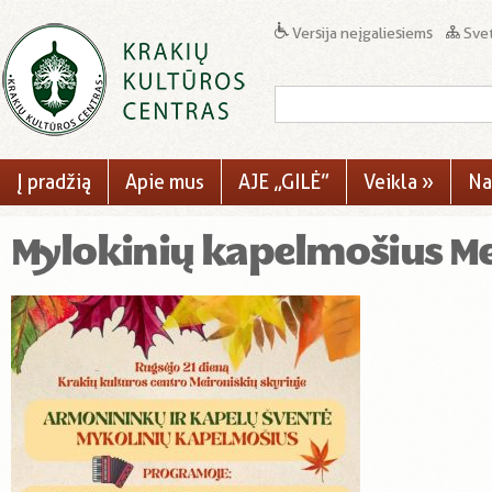
Versija neįgaliesiems
Svet
Į pradžią
Apie mus
AJE „GILĖ”
Veikla
»
Na
Mylokinių kapelmošius Me