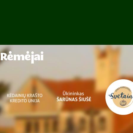
Rėmėjai