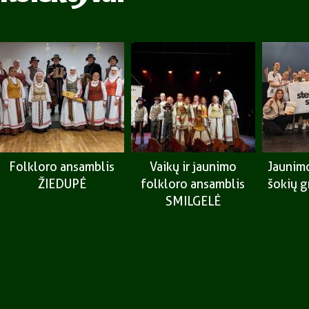
Folkloro ansamblis
Vaikų ir jaunimo
Jaunimo
ŽIEDUPĖ
folkloro ansamblis
šokių 
SMILGELĖ