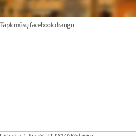
Tapk mūsų facebook draugu
Laisvės a. 1, Krakės , LT-58249 Kėdainių r.