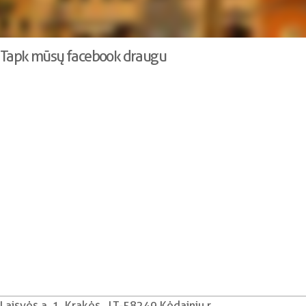
Tapk mūsų facebook draugu
Laisvės a. 1, Krakės , LT-58249 Kėdainių r.