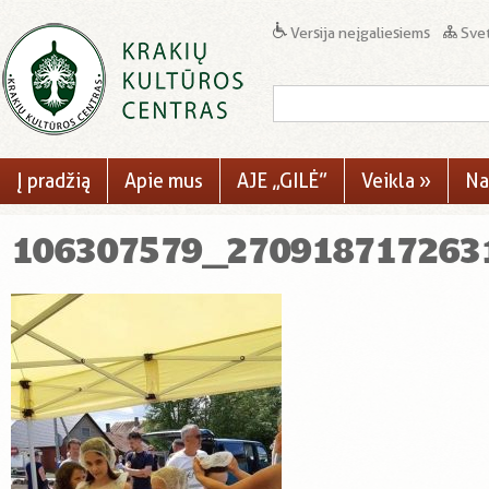
Versija neįgaliesiems
Svet
Į pradžią
Apie mus
AJE „GILĖ”
Veikla
»
Na
106307579_270918717263