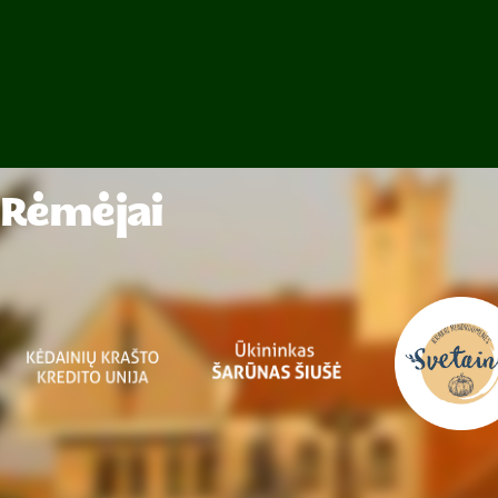
Rėmėjai