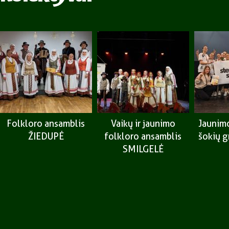
Folkloro ansamblis
Vaikų ir jaunimo
Jaunimo
ŽIEDUPĖ
folkloro ansamblis
šokių 
SMILGELĖ