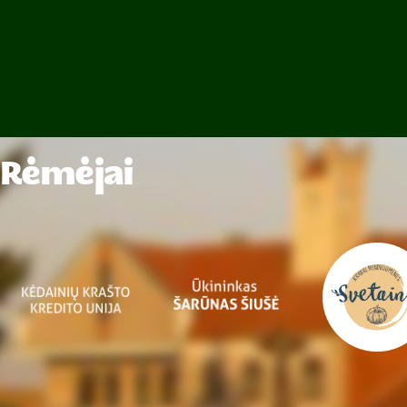
Rėmėjai