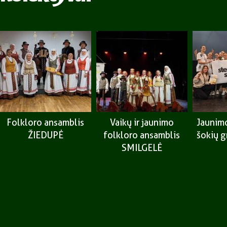
Folkloro ansamblis
Vaikų ir jaunimo
Jaunimo
ŽIEDUPĖ
folkloro ansamblis
šokių 
SMILGELĖ