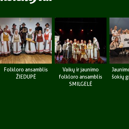
Folkloro ansamblis
Vaikų ir jaunimo
Jaunimo
ŽIEDUPĖ
folkloro ansamblis
šokių 
SMILGELĖ