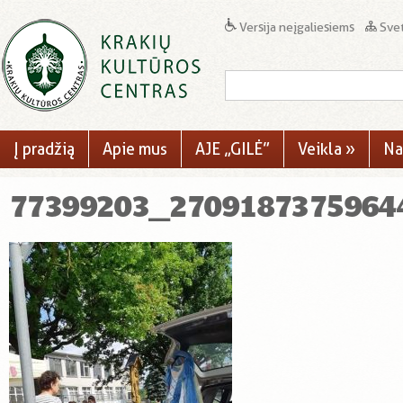
Versija neįgaliesiems
Svet
Į pradžią
Apie mus
AJE „GILĖ”
Veikla
»
Na
77399203_2709187375964