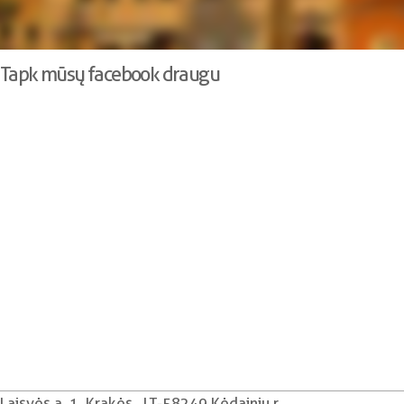
Tapk mūsų facebook draugu
Laisvės a. 1, Krakės , LT-58249 Kėdainių r.