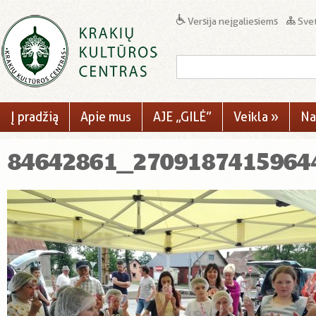
Versija neįgaliesiems
Svet
Į pradžią
Apie mus
AJE „GILĖ”
Veikla
»
Na
84642861_2709187415964