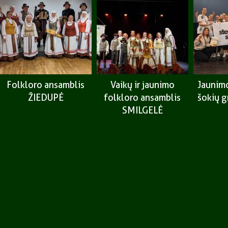
Folkloro ansamblis
Vaikų ir jaunimo
Jaunimo
ŽIEDUPĖ
folkloro ansamblis
šokių 
SMILGELĖ