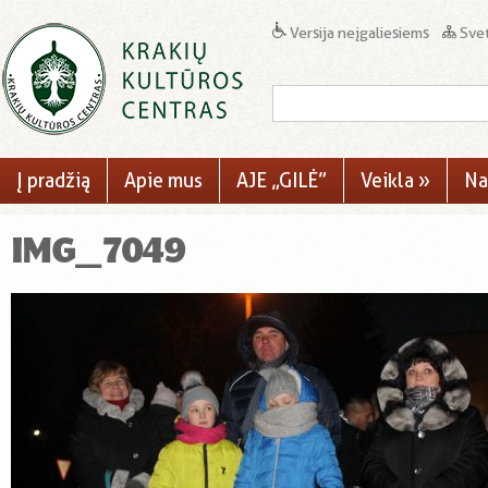
Versija neįgaliesiems
Svet
Į pradžią
Apie mus
AJE „GILĖ”
Veikla
»
Na
IMG_7049