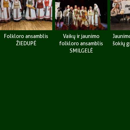
Folkloro ansamblis
Vaikų ir jaunimo
Jaunimo
ŽIEDUPĖ
folkloro ansamblis
šokių 
SMILGELĖ