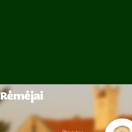
Rėmėjai