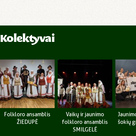
Kolektyvai
Folkloro ansamblis
Vaikų ir jaunimo
Jaunimo
ŽIEDUPĖ
folkloro ansamblis
šokių 
SMILGELĖ