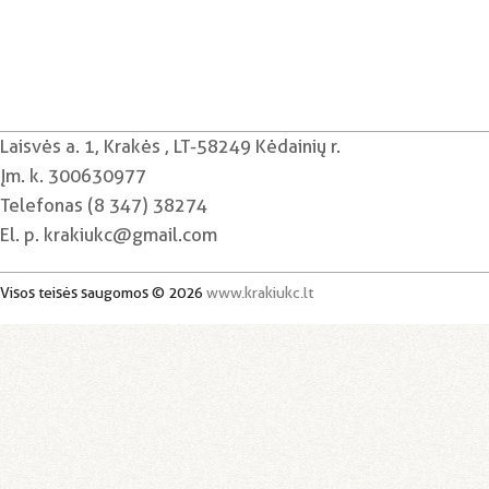
Laisvės a. 1, Krakės , LT-58249 Kėdainių r.
Įm. k. 300630977
Telefonas (8 347) 38274
El. p. krakiukc@gmail.com
Visos teisės saugomos © 2026
www.krakiukc.lt