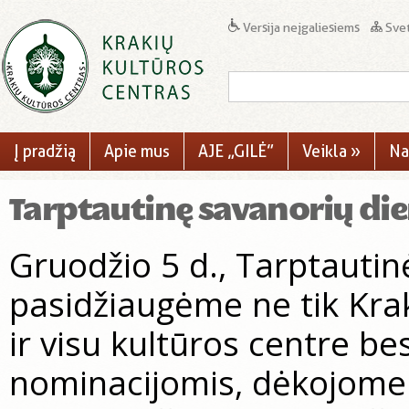
Versija neįgaliesiems
Svet
Į pradžią
Apie mus
AJE „GILĖ”
Veikla
»
Na
Tarptautinę savanorių di
Gruodžio 5 d., Tarptautin
pasidžiaugėme ne tik Krak
ir visu kultūros centre b
nominacijomis, dėkojome 