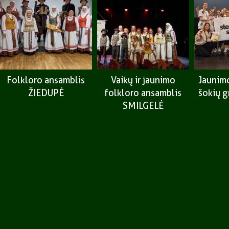
Folkloro ansamblis
Vaikų ir jaunimo
Jaunimo
ŽIEDUPĖ
folkloro ansamblis
šokių 
SMILGELĖ