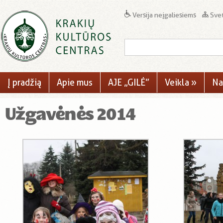
Versija neįgaliesiems
Svet
Į pradžią
Apie mus
AJE „GILĖ”
Veikla
»
Na
Užgavėnės 2014