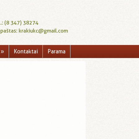
l.: (8 347) 38274
. paštas: krakiukc@gmail.com
»
Kontaktai
Parama