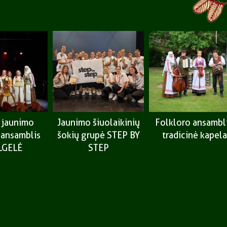
r jaunimo
Jaunimo šiuolaikinių
Folkloro ansambl
 ansamblis
šokių grupė STEP BY
tradicinė kapela
LGELĖ
STEP