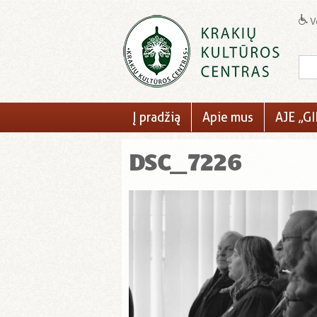
Ve
Į pradžią
Apie mus
AJE „GI
DSC_7226