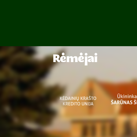
Rėmėjai