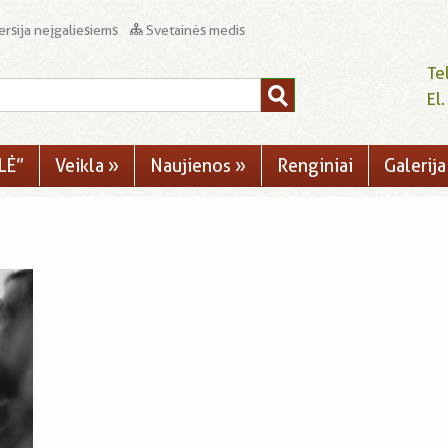
rsija neįgaliesiems
Svetainės medis
Te
El
LĖ”
Veikla
»
Naujienos
»
Renginiai
Galerija