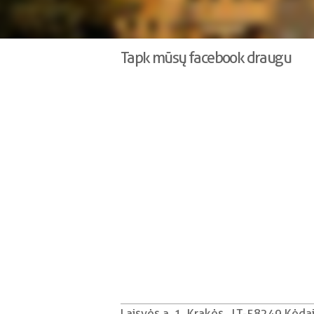
Tapk mūsų facebook draugu
Laisvės a. 1, Krakės , LT-58249 Kėdain