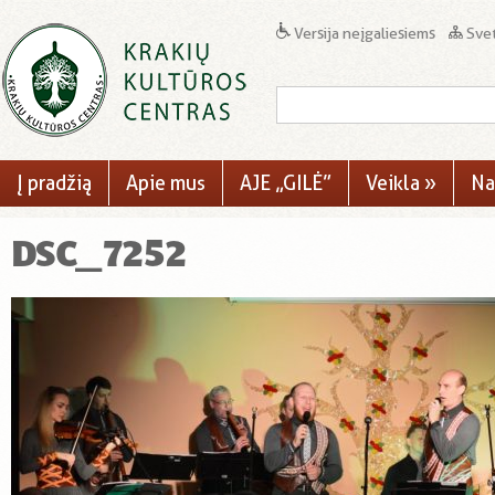
Versija neįgaliesiems
Svet
Į pradžią
Apie mus
AJE „GILĖ”
Veikla
»
Na
DSC_7252