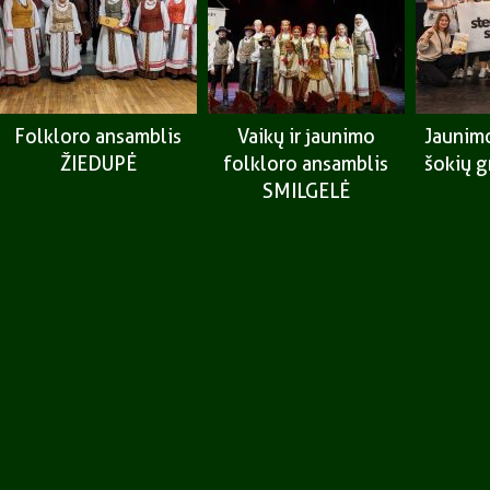
Folkloro ansamblis
Vaikų ir jaunimo
Jaunimo
ŽIEDUPĖ
folkloro ansamblis
šokių 
SMILGELĖ