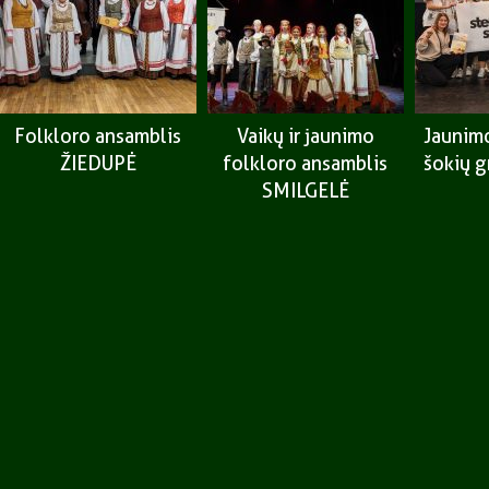
Folkloro ansamblis
Vaikų ir jaunimo
Jaunimo
ŽIEDUPĖ
folkloro ansamblis
šokių 
SMILGELĖ