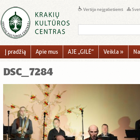
Versija neįgaliesiems
Svet
Į pradžią
Apie mus
AJE „GILĖ”
Veikla
»
Na
DSC_7284