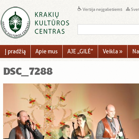
Versija neįgaliesiems
Svet
Į pradžią
Apie mus
AJE „GILĖ”
Veikla
»
Na
DSC_7288