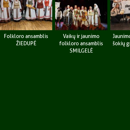
Folkloro ansamblis
Vaikų ir jaunimo
Jaunimo
ŽIEDUPĖ
folkloro ansamblis
šokių 
SMILGELĖ