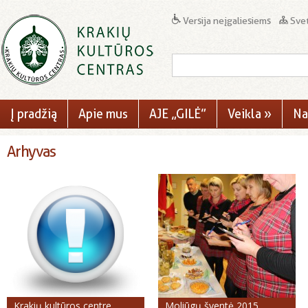
Versija neįgaliesiems
Svet
Į pradžią
Apie mus
AJE „GILĖ”
Veikla
»
Na
Arhyvas
Krakių kultūros centre
Moliūgų šventė 2015