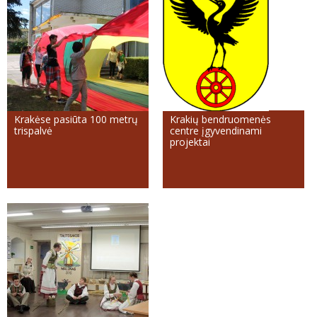
Krakėse pasiūta 100 metrų
Krakių bendruomenės
trispalvė
centre įgyvendinami
projektai