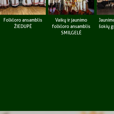
Folkloro ansamblis
Vaikų ir jaunimo
Jaunimo
ŽIEDUPĖ
folkloro ansamblis
šokių 
SMILGELĖ