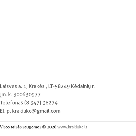
Laisvės a. 1, Krakės , LT-58249 Kėdainių r.
Įm. k. 300630977
Telefonas (8 347) 38274
El. p. krakiukc@gmail.com
Visos teisės saugomos © 2026
www.krakiukc.lt