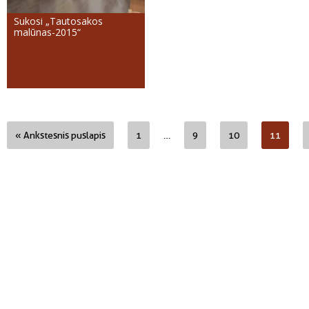
Sukosi „Tautosakos
malūnas-2015“
« Ankstesnis puslapis
1
…
9
10
11