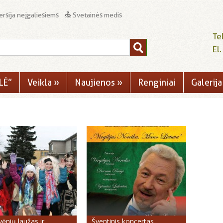
rsija neįgaliesiems
Svetainės medis
Te
El
LĖ”
Veikla
»
Naujienos
»
Renginiai
Galerija
ėnių laužas ir
Šventinis koncertas