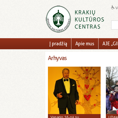
Ve
Į pradžią
Apie mus
AJE „GI
Arhyvas
Vasario 16-oji su
Užgav