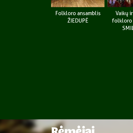
Folkloro ansamblis
Vaikų i
ŽIEDUPĖ
folkloro
SMI
Rėmėjai