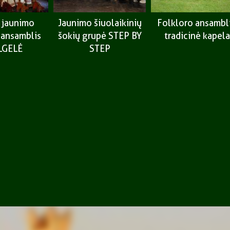
r jaunimo
Jaunimo šiuolaikinių
Folkloro ansambl
 ansamblis
šokių grupė STEP BY
tradicinė kapela
LGELĖ
STEP