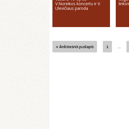
V.Noreikos koncertu ir V.
links
Ulevičiaus paroda
« Ankstesnis puslapis
1
…