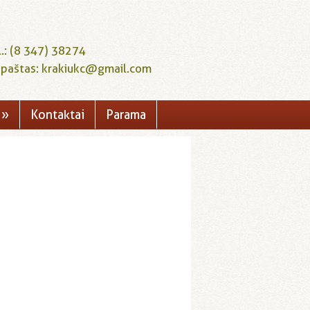
l.: (8 347) 38274
. paštas: krakiukc@gmail.com
»
Kontaktai
Parama