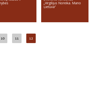
mybės
„Virgilijus Noreika. Mano
Lietuva“
10
11
12